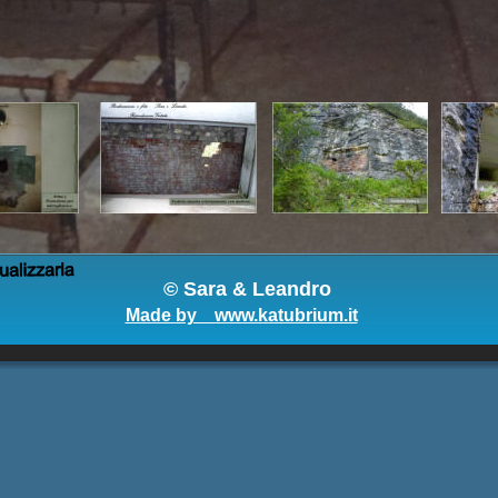
© 
Sara & Leandro
Made by    www.katubrium.it