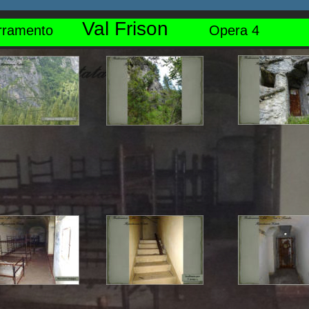
Val Frison
rramento       
Opera 4